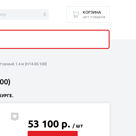
КОРЗИНА
нет товаров
орный 1.4 м (Н14.00.100)
00)
УРГЕ.
53 100 р.
/ шт