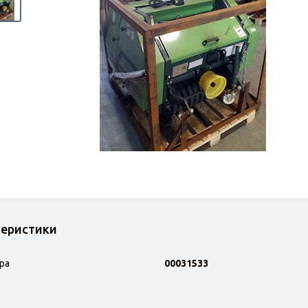
теристики
ра
00031533