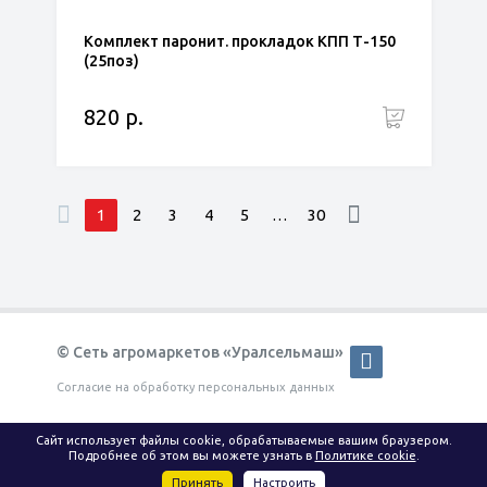
Комплект паронит. прокладок КПП Т-150
(25поз)
820 р.
1
2
3
4
5
…
30
© Сеть агромаркетов «Уралсельмаш»
Согласие на обработку персональных данных
КАТАЛОГ
ОПЛАТА И ДОСТАВКА
Сайт использует файлы cookie, обрабатываемые вашим браузером.
Подробнее об этом вы можете узнать в
Политике cookie
.
ИНФОРМАЦИЯ
КОНТАКТЫ
Принять
Настроить